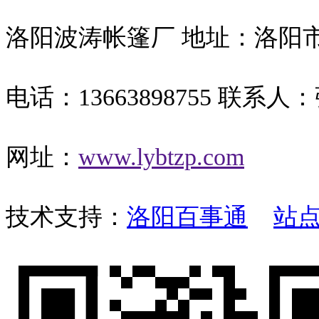
洛阳波涛帐篷厂 地址：洛阳
电话：13663898755 联系人
网址：
www.lybtzp.com
技术支持：
洛阳百事通
站