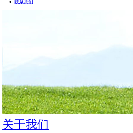
联系我们
关于我们