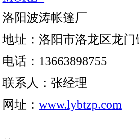
洛阳波涛帐篷厂
地址：洛阳市洛龙区龙门
电话：13663898755
联系人：张经理
网址：
www.lybtzp.com